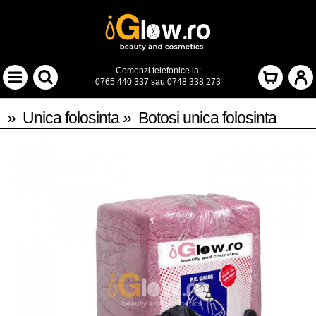
Comenzi telefonice la:
0765 440 337
sau
0748 338 273
»
Unica folosinta
»
Botosi unica folosinta