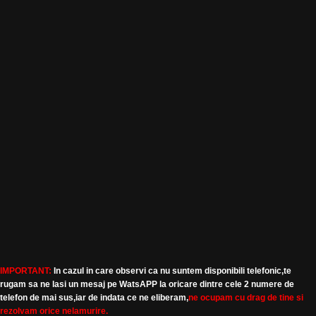
IMPORTANT:
In cazul in care observi ca nu suntem disponibili telefonic,te
rugam sa ne lasi un mesaj pe WatsAPP la oricare dintre cele 2 numere de
telefon de mai sus,iar de indata ce ne eliberam,
ne ocupam cu drag de tine si
rezolvam orice nelamurire.