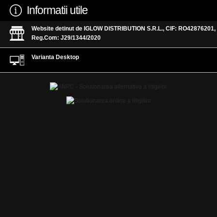
Informatii utile
Website detinut de IGLOW DISTRIBUTION S.R.L., CIF: RO42876201,
Reg.Com: J29/1344/2020
Varianta Desktop