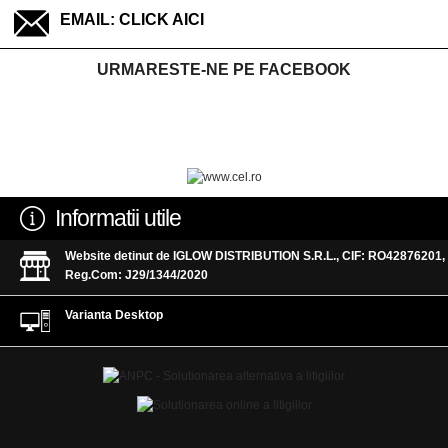
EMAIL:
CLICK AICI
URMARESTE-NE PE FACEBOOK
Informatii utile
Website detinut de IGLOW DISTRIBUTION S.R.L., CIF: RO42876201,
Reg.Com: J29/1344/2020
Varianta Desktop