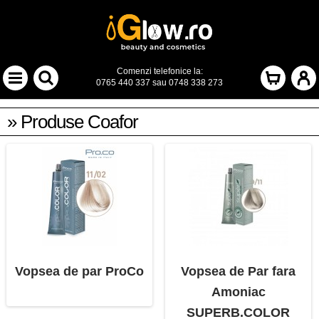
Comenzi telefonice la:
0765 440 337
sau
0748 338 273
» Produse Coafor
Vopsea de par ProCo
Vopsea de Par fara
Amoniac
SUPERB.COLOR