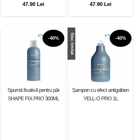
47.90 Lei
47.90 Lei
Stoc limitat
-40%
-40%
Spumă fixativă pentru păr
Șampon cu efect antigalben
SHAPE FIX PRO 300ML
YELL-O PRO 1L