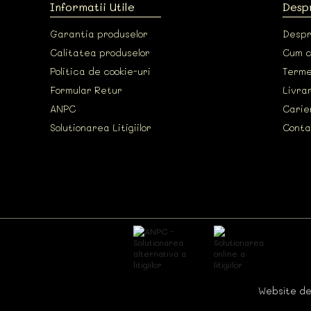
Informatii Utile
Desp
Garantia produselor
Despr
Calitatea produselor
Cum 
Politica de cookie-uri
Termen
Formular Retur
Livrar
ANPC
Carie
Solutionarea Litigiilor
Conta
Website de