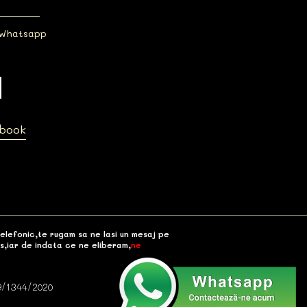
 Whatsapp
ebook
telefonic,te rugam sa ne lasi un mesaj pe
s,iar de indata ce ne eliberam,
ne
9/1344/2020