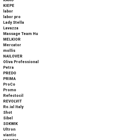
KANU
KIEPE
labor
labor pro
Lady Stella
Lavazza
Massage Team Hu
MELKIOR
Mercator
mollis
NAILOVER
Oliva Professional
Petra
PREDO
PRIMA
ProCo
Promo
Refectocil
REVOLVIT
Ro.ial Italy
Shot
Sibel
SOKWIK
Ultron
viantic