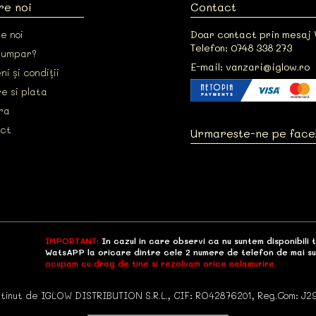
re noi
Contact
e noi
Doar contact prin mesaj
Telefon: 0748 338 273
cumpar?
E-mail: vanzari@iglow.ro
i și condiții
e si plata
ra
ct
Urmareste-ne pe fac
IMPORTANT:
In cazul in care observi ca nu suntem disponibili 
WatsAPP la oricare dintre cele 2 numere de telefon de mai su
ocupam cu drag de tine si rezolvam orice nelamurire.
tinut de IGLOW DISTRIBUTION S.R.L., CIF: RO42876201, Reg.Com: J2