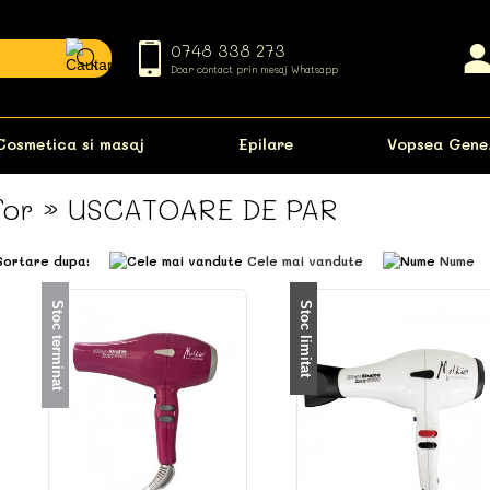
0748 338 273
Doar contact prin mesaj Whatsapp
Cosmetica si masaj
Epilare
Vopsea Gene
for » USCATOARE DE PAR
Sortare dupa:
Cele mai vandute
Nume
Stoc terminat
Stoc limitat