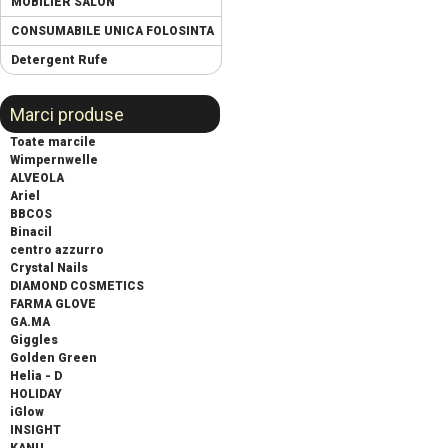
MOBILIER SALON
CONSUMABILE UNICA FOLOSINTA
Detergent Rufe
Marci produse
Toate marcile
Wimpernwelle
ALVEOLA
Ariel
BBCOS
Binacil
centro azzurro
Crystal Nails
DIAMOND COSMETICS
FARMA GLOVE
GA.MA
Giggles
Golden Green
Helia - D
HOLIDAY
iGlow
INSIGHT