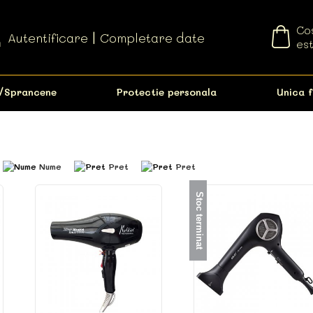
Cos
Autentificare
|
Completare date
est
/Sprancene
Protectie personala
Unica f
Nume
Pret
Pret
Stoc terminat