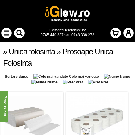
Comenzi telefonice la:
0765 440 337
sau
0748 338 273
» Unica folosinta » Prosoape Unica
Folosinta
Sortare dupa:
Cele mai vandute
Nume
Nume
Pret
Pret
Produs nou