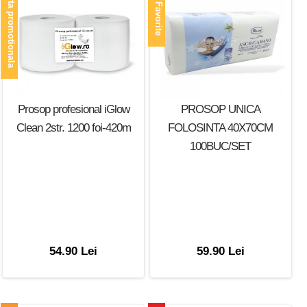
Oferta promotionala
Top Favorite
Prosop profesional iGlow
PROSOP UNICA
Clean 2str. 1200 foi-420m
FOLOSINTA 40X70CM
100BUC/SET
54.90 Lei
59.90 Lei