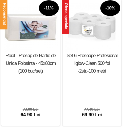
Recomandat
Oferta speciala
-11%
-10%
Roial - Prosop de Hartie de
Set 6 Prosoape Profesional
Unica Folosinta - 45x80cm
Iglow-Clean 500 foi
(100 buc/set)
-2str.-100 metri
73.00 Lei
77.40 Lei
64.90 Lei
69.90 Lei