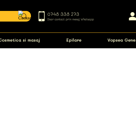
0748 338 273
Doar contact prin mesaj Whatsapp
Cosmetica si masaj
Epilare
Vopsea Gene