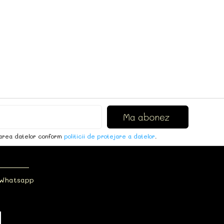
area datelor conform
politicii de protejare a datelor
.
 Whatsapp