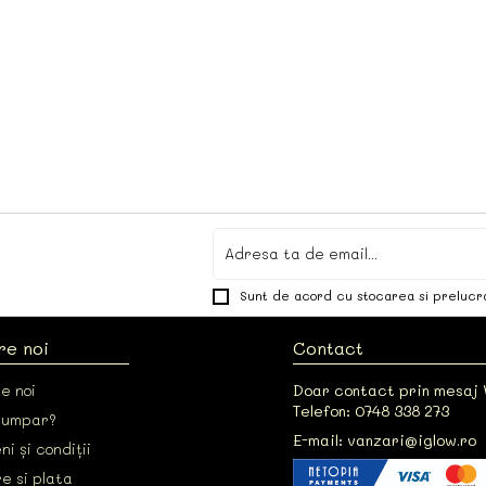
Sunt de acord cu stocarea si prelucr
re noi
Contact
e noi
Doar contact prin mesaj
Telefon: 0748 338 273
cumpar?
E-mail: vanzari@iglow.ro
i și condiții
e si plata