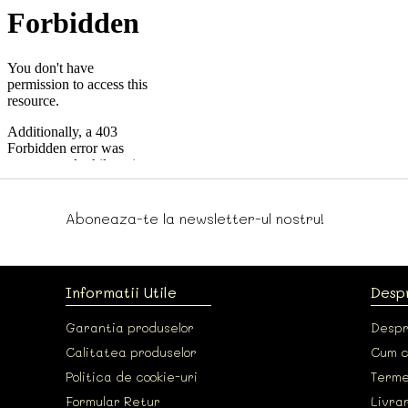
Aboneaza-te la newsletter-ul nostru!
Informatii Utile
Desp
Garantia produselor
Despr
Calitatea produselor
Cum 
Politica de cookie-uri
Termen
Formular Retur
Livrar