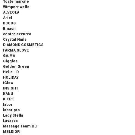
Toate marcile
Wimpernwelle
ALVEOLA
Ariel
BBCOS
Binacil
centro azzurro
Crystal Nails
DIAMOND COSMETICS
FARMA GLOVE
GA.MA
Giggles
Golden Green
Helia - D
HOLIDAY
iGlow
INSIGHT
KANU
KIEPE
labor
labor pro
Lady Stella
Lavazza
Massage Team Hu
MELKIOR