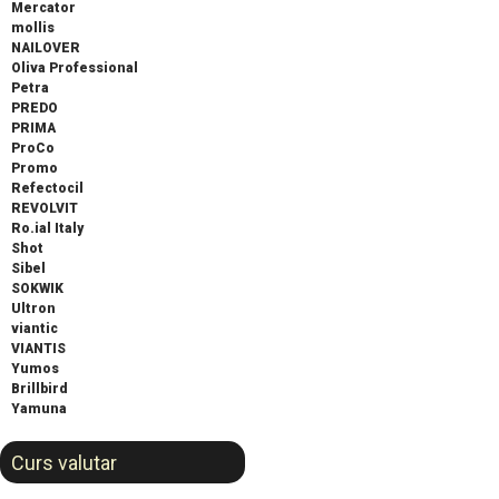
Mercator
mollis
NAILOVER
Oliva Professional
Petra
PREDO
PRIMA
ProCo
Promo
Refectocil
REVOLVIT
Ro.ial Italy
Shot
Sibel
SOKWIK
Ultron
viantic
VIANTIS
Yumos
Brillbird
Yamuna
Curs valutar