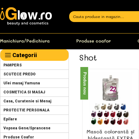
Manichiura/Pedichiura
Produse coafor
Categorii
Shot
PAMPERS
SCUTECE PREDO
Produs nou
Ulei masaj Yamuna
COSMETICA SI MASAJ
Casa, Curatenie si Menaj
PROTECTIE PERSONALA
Epilare
Vopsea Gene/Sprancene
Mască colorantă și
hidratantă EXTRA
Produse Coafor