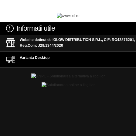
Informatii utile
Website detinut de IGLOW DISTRIBUTION S.R.L., CIF: RO42876201,
Reg.Com: J29/1344/2020
Varianta Desktop