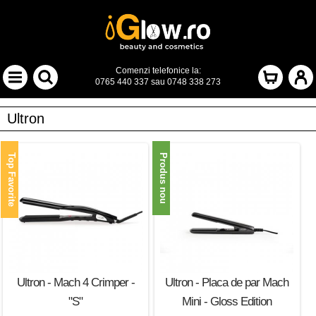
Comenzi telefonice la:
0765 440 337
sau
0748 338 273
Ultron
Top Favorite
Produs nou
Ultron - Mach 4 Crimper -
Ultron - Placa de par Mach
"S"
Mini - Gloss Edition