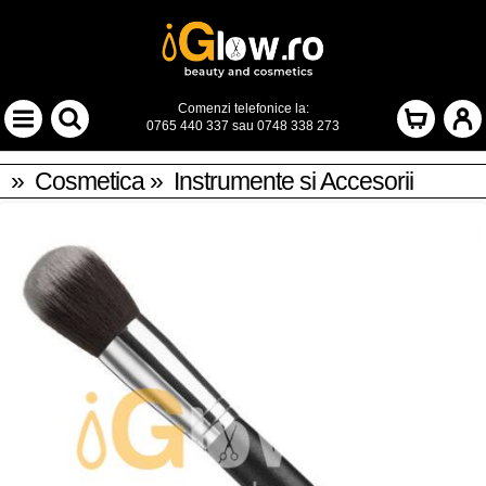
Comenzi telefonice la:
0765 440 337
sau
0748 338 273
»
Cosmetica
»
Instrumente si Accesorii