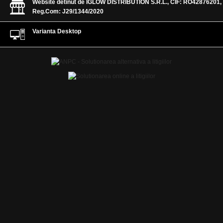
Website detinut de IGLOW DISTRIBUTION S.R.L., CIF: RO42876201,
Reg.Com: J29/1344/2020
Varianta Desktop