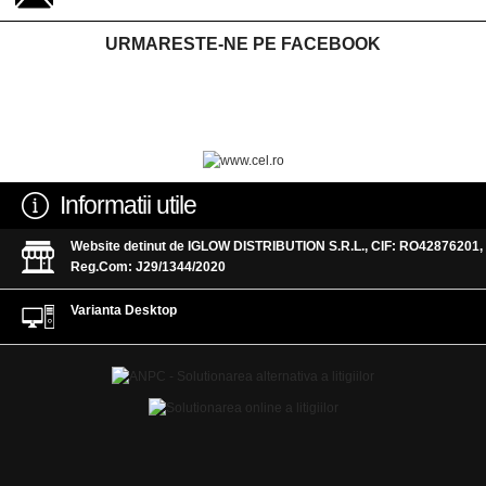
URMARESTE-NE PE FACEBOOK
Informatii utile
Website detinut de IGLOW DISTRIBUTION S.R.L., CIF: RO42876201,
Reg.Com: J29/1344/2020
Varianta Desktop