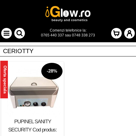
Comenzi telefonice la:
0765 440 337
sau
0748 338 273
CERIOTTY
Oferta speciala
-28%
PUPINEL SANITY
SECURITY Cod produs: