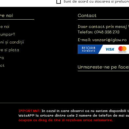
Sunt de acord cu stocarea si prelucr
re noi
Contact
e noi
Doar contact prin mesaj
Telefon: 0748 338 273
cumpar?
E-mail: vanzari@iglow.ro
i și condiții
e si plata
ra
ct
Urmareste-ne pe fac
IMPORTANT:
In cazul in care observi ca nu suntem disponibili 
WatsAPP la oricare dintre cele 2 numere de telefon de mai su
ocupam cu drag de tine si rezolvam orice nelamurire.