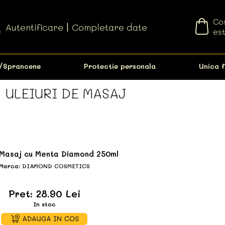
Cos
Autentificare
|
Completare date
est
/Sprancene
Protectie personala
Unica f
ULEIURI DE MASAJ
»
 Masaj cu Menta Diamond 250ml
Marca:
DIAMOND COSMETICS
Pret: 28.90 Lei
In stoc