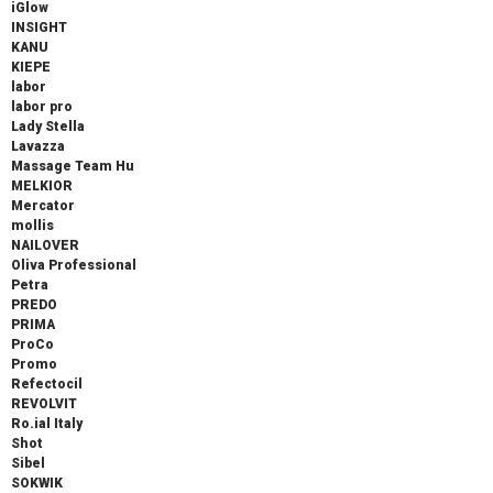
iGlow
INSIGHT
KANU
KIEPE
labor
labor pro
Lady Stella
Lavazza
Massage Team Hu
MELKIOR
Mercator
mollis
NAILOVER
Oliva Professional
Petra
PREDO
PRIMA
ProCo
Promo
Refectocil
REVOLVIT
Ro.ial Italy
Shot
Sibel
SOKWIK