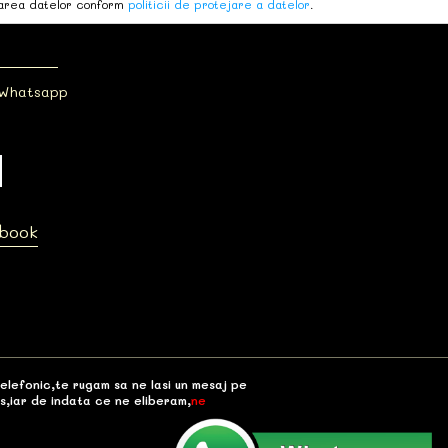
area datelor conform
politicii de protejare a datelor
.
 Whatsapp
ebook
telefonic,te rugam sa ne lasi un mesaj pe
s,iar de indata ce ne eliberam,
ne