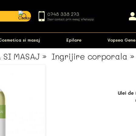
0748 338 273
Doar contact prin mesaj Whatsapp
Cosmetica si masaj
Epilare
Vopsea Gene
 SI MASAJ
Ingrijire corporala
»
Ulei de