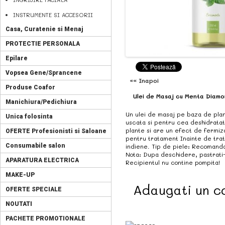
INSTRUMENTE SI ACCESORII
Casa, Curatenie si Menaj
PROTECTIE PERSONALA
Epilare
Vopsea Gene/Sprancene
«« Inapoi
Produse Coafor
Ulei de Masaj cu Menta Diam
Manichiura/Pedichiura
Un ulei de masaj pe baza de plant
Unica folosinta
uscata si pentru cea deshidratat
plante si are un efect de fermiza
OFERTE Profesionisti si Saloane
pentru tratament Inainte de trat
Consumabile salon
indiene. Tip de piele: Recomanda
Nota: Dupa deschidere, pastrati-l
APARATURA ELECTRICA
Recipientul nu contine pompita!
MAKE-UP
Adaugati un c
OFERTE SPECIALE
NOUTATI
PACHETE PROMOTIONALE