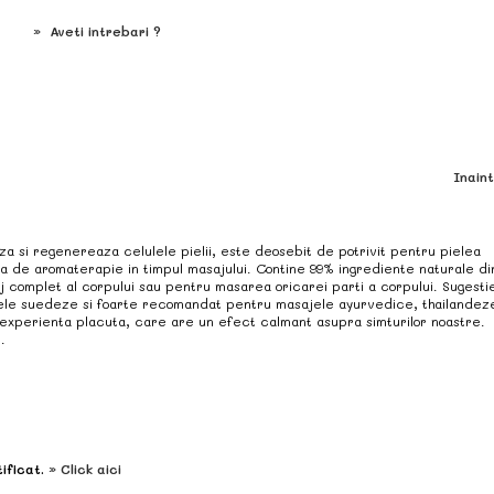
»
Aveti intrebari ?
Inain
a si regenereaza celulele pielii, este deosebit de potrivit pentru pielea
a de aromaterapie in timpul masajului. Contine 99% ingrediente naturale di
aj complet al corpului sau pentru masarea oricarei parti a corpului. Sugesti
jele suedeze si foarte recomandat pentru masajele ayurvedice, thailandeze
 experienta placuta, care are un efect calmant asupra simturilor noastre.
.
ificat.
» Click aici