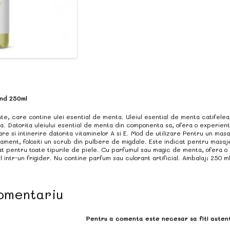
ond 250ml
e, care contine ulei esential de menta. Uleiul esential de menta catifeleaz
a. Datorita uleiului esential de menta din componenta sa, ofera o experient
re si intinerire datorita vitaminelor A si E. Mod de utilizare Pentru un mas
ament, folositi un scrub din pulbere de migdale. Este indicat pentru masa
t pentru toate tipurile de piele. Cu parfumul sau magic de menta, ofera o
 intr-un frigider. Nu contine parfum sau culorant artificial. Ambalaj: 250 ml
omentariu
Pentru a comenta este necesar sa fiti autent