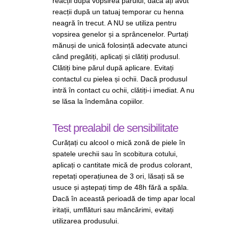
reacții după vopsirea părului, dacă ați avut
reacții după un tatuaj temporar cu henna
neagră în trecut. A NU se utiliza pentru
vopsirea genelor și a sprâncenelor. Purtați
mănuși de unică folosință adecvate atunci
când pregătiți, aplicați și clătiți produsul.
Clătiți bine părul după aplicare. Evitați
contactul cu pielea și ochii. Dacă produsul
intră în contact cu ochii, clătiți-i imediat. A nu
se lăsa la îndemâna copiilor.
Test prealabil de sensibilitate
Curățați cu alcool o mică zonă de piele în
spatele urechii sau în scobitura cotului,
aplicați o cantitate mică de produs colorant,
repetați operațiunea de 3 ori, lăsați să se
usuce și aștepați timp de 48h fără a spăla.
Dacă în această perioadă de timp apar local
iritații, umﬂături sau mâncărimi, evitați
utilizarea produsului.