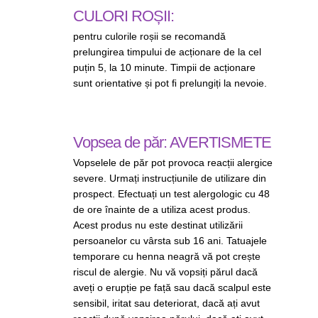
CULORI ROȘII:
pentru culorile roșii se recomandă
prelungirea timpului de acționare de la cel
puțin 5, la 10 minute. Timpii de acționare
sunt orientative și pot ﬁ prelungiți la nevoie.
Vopsea de păr: AVERTISMETE
Vopselele de păr pot provoca reacții alergice
severe. Urmați instrucțiunile de utilizare din
prospect. Efectuați un test alergologic cu 48
de ore înainte de a utiliza acest produs.
Acest produs nu este destinat utilizării
persoanelor cu vârsta sub 16 ani. Tatuajele
temporare cu henna neagră vă pot crește
riscul de alergie. Nu vă vopsiți părul dacă
aveți o erupție pe față sau dacă scalpul este
sensibil, iritat sau deteriorat, dacă ați avut