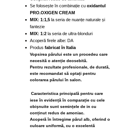
Se folosește în combinație cu
oxidantul
PRO.OXIGEN CREAM
MIX: 1:1,5
la seria de nuanțe naturale și
fantezie
MIX: 1:2
la seria de ultra-blonduri
Acoperă firele albe: DA
Produs
fabricat în Italia
Vopsirea părului este un procedeu care
necesită o atenție deosebită.
Pentru
rezultate profesionale
, de durată,
este recomandat să optați pentru
colorarea părului în salon.
Caracteristica principală pentru care
iese în evidență în comparație cu cele
obișnuite sunt
semințele de in cu
conținut redus de amoniac
.
Acoperă în întregime părul alb
, oferind o
culoare uniformă, cu o excelentă