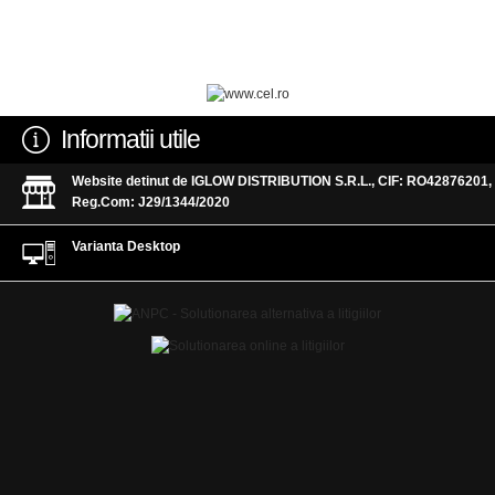
Informatii utile
Website detinut de IGLOW DISTRIBUTION S.R.L., CIF: RO42876201,
Reg.Com: J29/1344/2020
Varianta Desktop