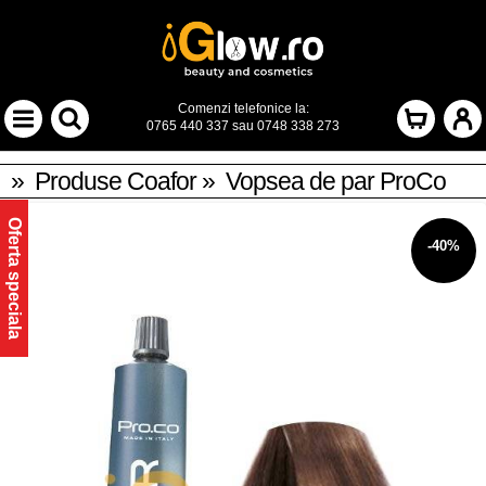
Comenzi telefonice la:
0765 440 337
sau
0748 338 273
»
Produse Coafor
»
Vopsea de par ProCo
Oferta speciala
-40%