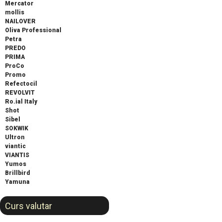
Mercator
mollis
NAILOVER
Oliva Professional
Petra
PREDO
PRIMA
ProCo
Promo
Refectocil
REVOLVIT
Ro.ial Italy
Shot
Sibel
SOKWIK
Ultron
viantic
VIANTIS
Yumos
Brillbird
Yamuna
Curs valutar