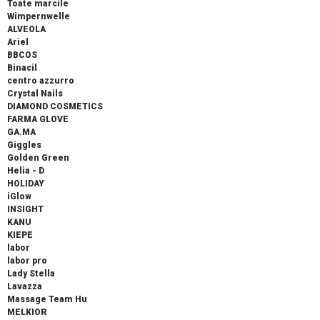
Toate marcile
Wimpernwelle
ALVEOLA
Ariel
BBCOS
Binacil
centro azzurro
Crystal Nails
DIAMOND COSMETICS
FARMA GLOVE
GA.MA
Giggles
Golden Green
Helia - D
HOLIDAY
iGlow
INSIGHT
KANU
KIEPE
labor
labor pro
Lady Stella
Lavazza
Massage Team Hu
MELKIOR