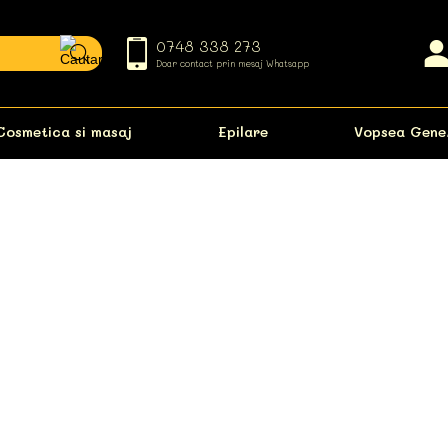
0748 338 273
Doar contact prin mesaj Whatsapp
Cosmetica si masaj
Epilare
Vopsea Gene