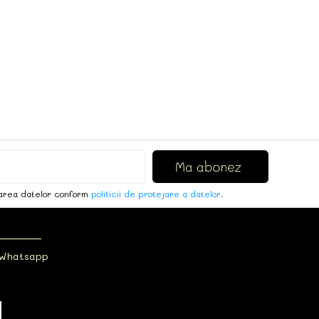
area datelor conform
politicii de protejare a datelor
.
 Whatsapp