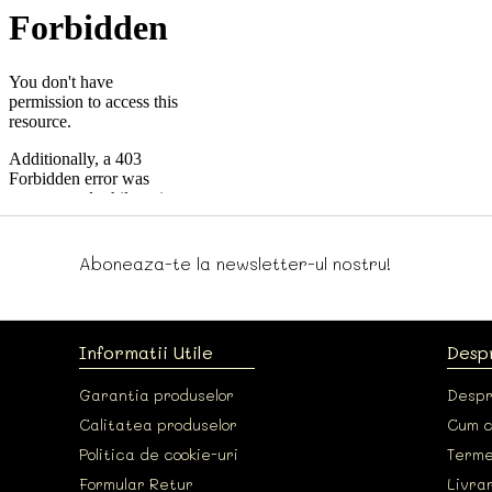
Aboneaza-te la newsletter-ul nostru!
Informatii Utile
Desp
Garantia produselor
Despr
Calitatea produselor
Cum 
Politica de cookie-uri
Termen
Formular Retur
Livrar