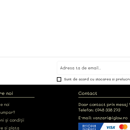
Sunt de acord cu stocarea si prelucr
re noi
Contact
e noi
Doar contact prin mesaj
Telefon: 0748 338 273
cumpar?
E-mail: vanzari@iglow.ro
i și condiții
e si plata