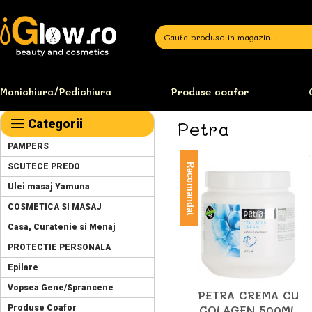
Manichiura/Pedichiura
Produse coafor
Categorii
Petra
PAMPERS
SCUTECE PREDO
Recomandat
Ulei masaj Yamuna
COSMETICA SI MASAJ
Casa, Curatenie si Menaj
PROTECTIE PERSONALA
Epilare
Vopsea Gene/Sprancene
PETRA CREMA CU
COLAGEN 500ML
Produse Coafor