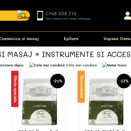
0748 338 273
Doar contact prin mesaj Whatsapp
Cosmetica si masaj
Epilare
Vopsea Gene
SI MASAJ » INSTRUMENTE SI ACCE
Sortare dupa:
Cele mai vandute
Nume
Oferta speciala
Recomandat
-20%
-22%