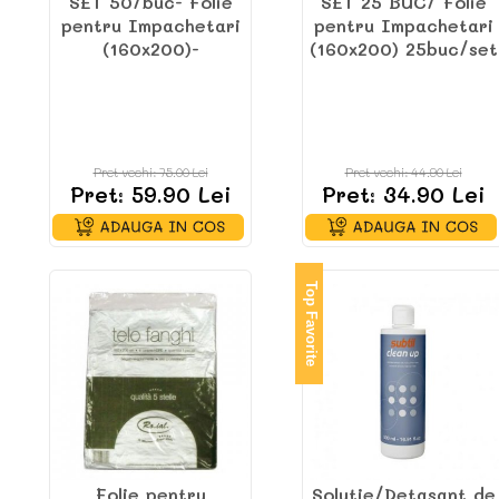
SET 50/buc- Folie
SET 25 BUC/ Folie
pentru Impachetari
pentru Impachetari
(160x200)-
(160x200) 25buc/set
Pret vechi: 75.00 Lei
Pret vechi: 44.90 Lei
Pret: 59.90 Lei
Pret: 34.90 Lei
Top Favorite
Folie pentru
Solutie/Detasant de