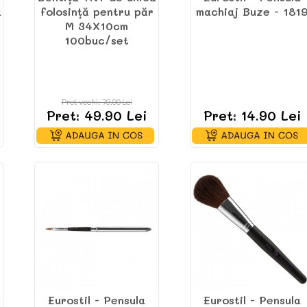
a
folosință pentru păr
machiaj Buze - 181
M 34X10cm
100buc/set
Pret vechi: 79.90 Lei
Pret: 49.90 Lei
Pret: 14.90 Lei
Eurostil - Pensula
Eurostil - Pensula