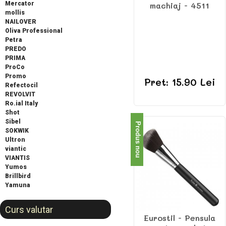
Mercator
machiaj - 4511
mollis
NAILOVER
Oliva Professional
Petra
PREDO
PRIMA
ProCo
Promo
Pret: 15.90 Lei
Refectocil
REVOLVIT
Ro.ial Italy
Shot
Sibel
Produs nou
SOKWIK
Ultron
viantic
VIANTIS
Yumos
Brillbird
Yamuna
Curs valutar
Eurostil - Pensula