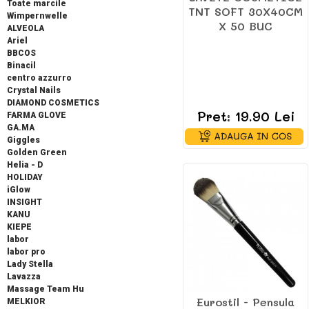
Toate marcile
TNT SOFT 30X40CM
Wimpernwelle
X 50 BUC
ALVEOLA
Ariel
BBCOS
Binacil
centro azzurro
Crystal Nails
DIAMOND COSMETICS
Pret: 19.90 Lei
FARMA GLOVE
GA.MA
Giggles
Golden Green
Helia - D
HOLIDAY
iGlow
INSIGHT
KANU
KIEPE
labor
labor pro
Lady Stella
Lavazza
Massage Team Hu
Eurostil - Pensula
MELKIOR