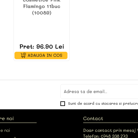
Flamingo 11buc
(10089)
Pret: 96.90 Lei
Sunt de acord cu stocarea si prelucr
re noi
Contact
e noi
Doar contact prin mesaj
Telefon: 0748 338 273