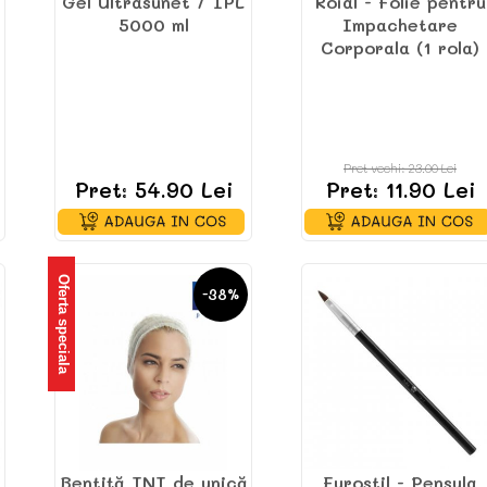
Gel Ultrasunet / IPL
Roial - Folie pentru
5000 ml
Impachetare
Corporala (1 rola)
Pret vechi: 23.00 Lei
Pret: 54.90 Lei
Pret: 11.90 Lei
Oferta speciala
-38%
Bentiță TNT de unică
Eurostil - Pensula